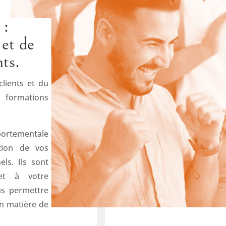
 :
et de
nts.
lients et du
ormations
ortementale
tion de vos
ls. Ils sont
et à votre
us permettre
en matière de
.