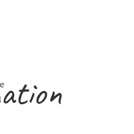
ation
e